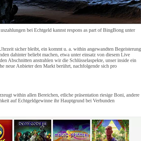
r Auszahlungen bei Echtgeld kannst respons as part of BingBong unter
hrzeit sicher bleibt, ein kommt u. a. within angewandten Begeisterung
nden dahinter beliebt machen, etwa unter einsatz von diesem Live
n Abschnitten anstrahlen wir die Schlüsselaspekte, unser inside ein
he neue Anbieter den Markt berührt, nachfolgende sich pro
zeugt within allen Bereichen, etliche präsentation riesige Boni, andere
lichkeit auf Echtgeldgewinne ihr Hauptgrund bei Verbunden