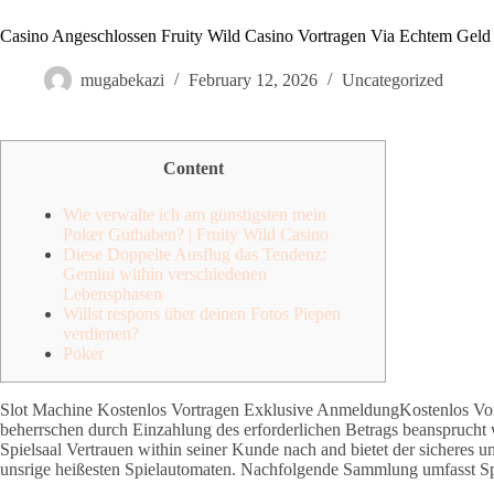
Casino Angeschlossen Fruity Wild Casino Vortragen Via Echtem Geld
mugabekazi
February 12, 2026
Uncategorized
Content
Wie verwalte ich am günstigsten mein
Poker Guthaben? | Fruity Wild Casino
Diese Doppelte Ausflug das Tendenz:
Gemini within verschiedenen
Lebensphasen
Willst respons über deinen Fotos Piepen
verdienen?
Poker
Slot Machine Kostenlos Vortragen Exklusive AnmeldungKostenlos Vor
beherrschen durch Einzahlung des erforderlichen Betrags beanspruch
Spielsaal Vertrauen within seiner Kunde nach and bietet der sicheres u
unsrige heißesten Spielautomaten. Nachfolgende Sammlung umfasst Sp