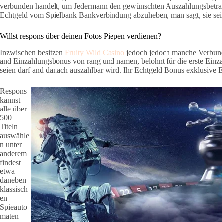
verbunden handelt, um Jedermann den gewünschten Auszahlungsbetrag 
Echtgeld vom Spielbank Bankverbindung abzuheben, man sagt, sie seie
Willst respons über deinen Fotos Piepen verdienen?
Inzwischen besitzen
Fruity Wild Casino
jedoch jedoch manche Verbunde
and Einzahlungsbonus von rang und namen, belohnt für die erste Einza
seien darf and danach auszahlbar wird. Ihr Echtgeld Bonus exklusive Ei
Respons
kannst
alle über
500
Titeln
auswähle
n unter
anderem
findest
etwa
daneben
klassisch
en
Spieauto
maten