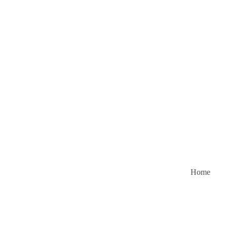
Skip
to
content
Home