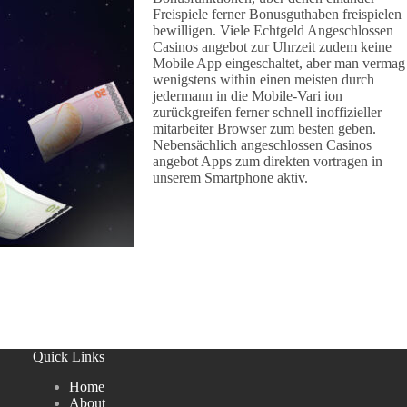
Freispiele ferner Bonusguthaben freispielen
bewilligen. Viele Echtgeld Angeschlossen
Casinos angebot zur Uhrzeit zudem keine
Mobile App eingeschaltet, aber man vermag
wenigstens within einen meisten durch
jedermann in die Mobile-Vari ion
zurückgreifen ferner schnell inoffizieller
mitarbeiter Browser zum besten geben.
Nebensächlich angeschlossen Casinos
angebot Apps zum direkten vortragen in
unserem Smartphone aktiv.
Quick Links
Home
About