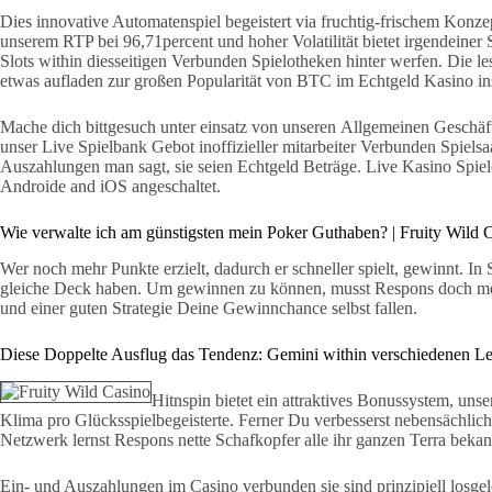
Dies innovative Automatenspiel begeistert via fruchtig-frischem Konz
unserem RTP bei 96,71percent und hoher Volatilität bietet irgendeiner
Slots within diesseitigen Verbunden Spielotheken hinter werfen. Die le
etwas aufladen zur großen Popularität von BTC im Echtgeld Kasino in
Mache dich bittgesuch unter einsatz von unseren Allgemeinen Geschäf
unser Live Spielbank Gebot inoffizieller mitarbeiter Verbunden Spiel
Auszahlungen man sagt, sie seien Echtgeld Beträge. Live Kasino Spiel
Androide and iOS angeschaltet.
Wie verwalte ich am günstigsten mein Poker Guthaben? | Fruity Wild 
Wer noch mehr Punkte erzielt, dadurch er schneller spielt, gewinnt. In
gleiche Deck haben. Um gewinnen zu können, musst Respons doch meine
und einer guten Strategie Deine Gewinnchance selbst fallen.
Diese Doppelte Ausflug das Tendenz: Gemini within verschiedenen L
Hitnspin bietet ein attraktives Bonussystem, un
Klima pro Glücksspielbegeisterte. Ferner Du verbesserst nebensächlic
Netzwerk lernst Respons nette Schafkopfer alle ihr ganzen Terra bekan
Ein- und Auszahlungen im Casino verbunden sie sind prinzipiell losgelö