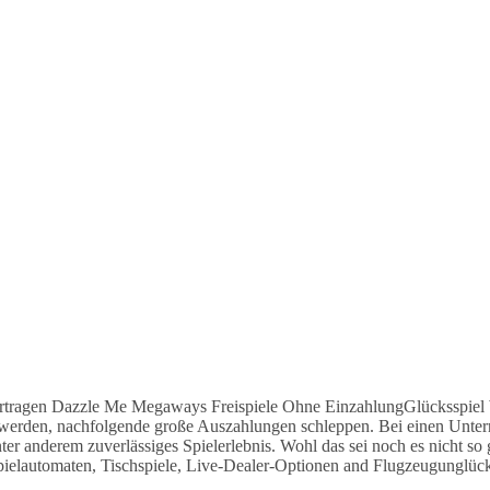
tragen Dazzle Me Megaways Freispiele Ohne EinzahlungGlücksspiel Wa
t werden, nachfolgende große Auszahlungen schleppen.
Bei einen Unter
nter anderem zuverlässiges Spielerlebnis. Wohl das sei noch es nicht so
ielautomaten, Tischspiele, Live-Dealer-Optionen and Flugzeugunglück