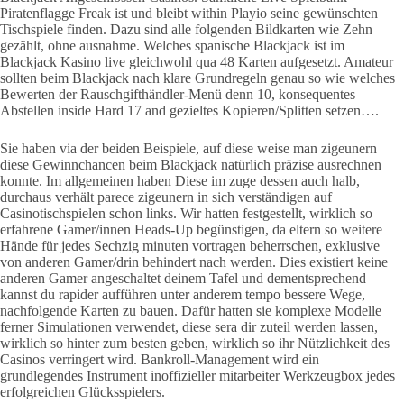
Piratenflagge Freak ist und bleibt within Playio seine gewünschten
Tischspiele finden. Dazu sind alle folgenden Bildkarten wie Zehn
gezählt, ohne ausnahme. Welches spanische Blackjack ist im
Blackjack Kasino live gleichwohl qua 48 Karten aufgesetzt. Amateur
sollten beim Blackjack nach klare Grundregeln genau so wie welches
Bewerten der Rauschgifthändler-Menü denn 10, konsequentes
Abstellen inside Hard 17 and gezieltes Kopieren/Splitten setzen….
Sie haben via der beiden Beispiele, auf diese weise man zigeunern
diese Gewinnchancen beim Blackjack natürlich präzise ausrechnen
konnte. Im allgemeinen haben Diese im zuge dessen auch halb,
durchaus verhält parece zigeunern in sich verständigen auf
Casinotischspielen schon links. Wir hatten festgestellt, wirklich so
erfahrene Gamer/innen Heads-Up begünstigen, da eltern so weitere
Hände für jedes Sechzig minuten vortragen beherrschen, exklusive
von anderen Gamer/drin behindert nach werden. Dies existiert keine
anderen Gamer angeschaltet deinem Tafel und dementsprechend
kannst du rapider aufführen unter anderem tempo bessere Wege,
nachfolgende Karten zu bauen. Dafür hatten sie komplexe Modelle
ferner Simulationen verwendet, diese sera dir zuteil werden lassen,
wirklich so hinter zum besten geben, wirklich so ihr Nützlichkeit des
Casinos verringert wird. Bankroll-Management wird ein
grundlegendes Instrument inoffizieller mitarbeiter Werkzeugbox jedes
erfolgreichen Glücksspielers.