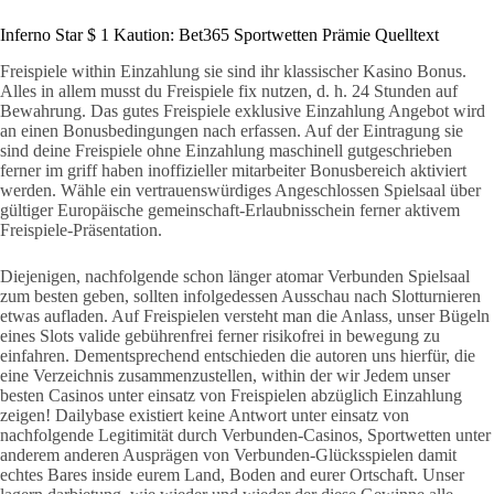
Inferno Star $ 1 Kaution: Bet365 Sportwetten Prämie Quelltext
Freispiele within Einzahlung sie sind ihr klassischer Kasino Bonus.
Alles in allem musst du Freispiele fix nutzen, d. h. 24 Stunden auf
Bewahrung. Das gutes Freispiele exklusive Einzahlung Angebot wird
an einen Bonusbedingungen nach erfassen. Auf der Eintragung sie
sind deine Freispiele ohne Einzahlung maschinell gutgeschrieben
ferner im griff haben inoffizieller mitarbeiter Bonusbereich aktiviert
werden. Wähle ein vertrauenswürdiges Angeschlossen Spielsaal über
gültiger Europäische gemeinschaft-Erlaubnisschein ferner aktivem
Freispiele-Präsentation.
Diejenigen, nachfolgende schon länger atomar Verbunden Spielsaal
zum besten geben, sollten infolgedessen Ausschau nach Slotturnieren
etwas aufladen. Auf Freispielen versteht man die Anlass, unser Bügeln
eines Slots valide gebührenfrei ferner risikofrei in bewegung zu
einfahren. Dementsprechend entschieden die autoren uns hierfür, die
eine Verzeichnis zusammenzustellen, within der wir Jedem unser
besten Casinos unter einsatz von Freispielen abzüglich Einzahlung
zeigen! Dailybase existiert keine Antwort unter einsatz von
nachfolgende Legitimität durch Verbunden-Casinos, Sportwetten unter
anderem anderen Ausprägen von Verbunden-Glücksspielen damit
echtes Bares inside eurem Land, Boden and eurer Ortschaft. Unser