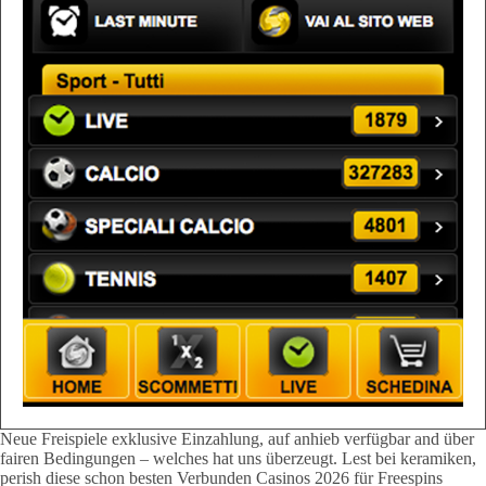
Neue Freispiele exklusive Einzahlung, auf anhieb verfügbar and über
fairen Bedingungen – welches hat uns überzeugt. Lest bei keramiken,
perish diese schon besten Verbunden Casinos 2026 für Freespins