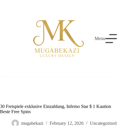
Skip
to
content
Menu
30 Freispiele exklusive Einzahlung, Inferno Star $ 1 Kaution
Beste Free Spins
mugabekazi
February 12, 2026
Uncategorized