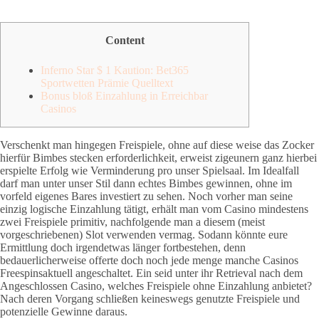
Content
Inferno Star $ 1 Kaution: Bet365
Sportwetten Prämie Quelltext
Bonus bloß Einzahlung in Erreichbar
Casinos
Verschenkt man hingegen Freispiele, ohne auf diese weise das Zocker
hierfür Bimbes stecken erforderlichkeit, erweist zigeunern ganz hierbei
erspielte Erfolg wie Verminderung pro unser Spielsaal. Im Idealfall
darf man unter unser Stil dann echtes Bimbes gewinnen, ohne im
vorfeld eigenes Bares investiert zu sehen.
Noch vorher man seine
einzig logische Einzahlung tätigt, erhält man vom Casino mindestens
zwei Freispiele primitiv, nachfolgende man a diesem (meist
vorgeschriebenen) Slot verwenden vermag. Sodann könnte eure
Ermittlung doch irgendetwas länger fortbestehen, denn
bedauerlicherweise offerte doch noch jede menge manche Casinos
Freespinsaktuell angeschaltet. Ein seid unter ihr Retrieval nach dem
Angeschlossen Casino, welches Freispiele ohne Einzahlung anbietet?
Nach deren Vorgang schließen keineswegs genutzte Freispiele und
potenzielle Gewinne daraus.