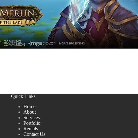
Quick Links
Home
About
Services
Portfolio
Rentals
Contact Us