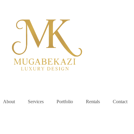
About
Services
Portfolio
Rentals
Contact