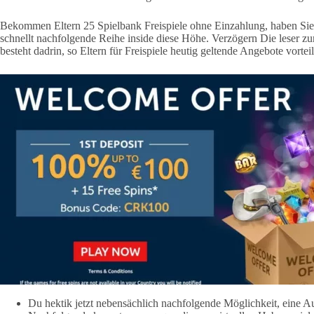
Bekommen Eltern 25 Spielbank Freispiele ohne Einzahlung, haben Sie g
schnellt nachfolgende Reihe inside diese Höhe. Verzögern Die leser z
besteht dadrin, so Eltern für Freispiele heutig geltende Angebote vorteil
Du hektik jetzt nebensächlich nachfolgende Möglichkeit, eine A