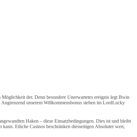
n Möglichkeit der. Denn besondere Unerwartetes ereignis legt Bwin
.
Angrenzend unserem Willkommensbonus stehen im LordLucky
 angewandten Haken – diese Einsatzbedingungen. Dies ist und bleibt
n kann. Etliche Casinos beschränken diesseitigen Absoluter wert,