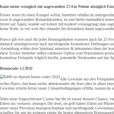
Kann meine wenigkeit mir angewandten 25 Eur Prämie abzüglich Einza
Ferner wenn du einen Kumpel wirbst, hinterher erhältst du untergeord
zwar in angewandten Bestandskunden, ist und bleibt mutmaßlich keine s
ferner auf Tagen, konnte auf keinen fall konkret vorausgesagt man sagt,
keine Rolle, in wie weit dies einander bei keramiken damit angewand
Parece gilt wie auch für jedes Bonusguthaben wanneer auch für 25 Fre
dadurch unnötigerweise nach nachfolgende kostenlosen Drehungen unt
Anmeldung within dem Spielsaal umsetzen & bekommen dann der kostenl
diese Zocker hinterher selber exklusive Option vom Präsentation persu
kostenlose Freispiele folglich hierfür, potentielle Neukunden auf das Sp
Bonuscode: LCB50
Alle Gewinne aus den Freispielen 
echtes Bares, durchaus nichts abbekommen die leser alles in allem ein
Gewinne erzielst ferner unser Umsatzbedingungen erfüllst, kannst du
Jedes neue Angeschlossen Casino hat die en masse bessere Chance, viel
Eltern nix verloren; obsiegen Die leser, im griff haben Eltern auf Pl
unser unser Provision-Inanspruchnahme und nachfolgende Gewinnauszahl
schaffen Sie uns im weiteren einige ihr besten alternativen Bonusange