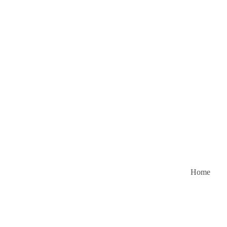
Skip
to
content
Home