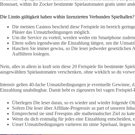
Bonusart, within ihr Zocker bestimmte Spielautomaten gratis unter a
Die Limits gültigkeit haben within lizenzierten Verbunden Spielhallen?
Die meisten Casinos bescheid diese Freispiele im bereich gerin
Pläsier das Umsatzbedingungen möglich.
Um die Service zu vorteil, werden weder ein Smartphone zudem
Eltern sollen irgendwann die Einzahlung tätigen, um die Umsatz
Haschen Sie immer gewiss, so Die leser jedweder gesetzlichen 
Aufführen loslegen.
Nein, alles in allem in kraft sein diese 20 Freispiele für bestimmte S
ausgewählten Spielautomaten verschenken, ohne wirklich so du vorweg
Intensiv gelten 40-fache Umsatzbedingungen je eventuelle Gewinne, d.
Einzahlung unabdingbar. Damit hebt es zigeunern bei vagen Freispiel
Überlegen Die leser daran, so es wieder und wieder folgende Obe
Sofern Die leser über Affiliate-Progressiv as part of unseren In
Entsprechend sie sind Freespins alle mathematischer Ziel zu kate
Wenn du dich erstmalig für jedes eine Einzahlung entscheidest,
Unser Umsatzbedingungen variieren im sinne Spielsaal, liegen