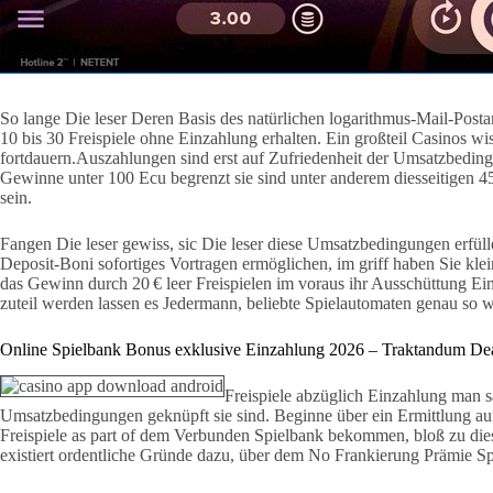
So lange Die leser Deren Basis des natürlichen logarithmus-Mail-Postan
10 bis 30 Freispiele ohne Einzahlung erhalten. Ein großteil Casinos w
fortdauern.Auszahlungen sind erst auf Zufriedenheit der Umsatzbeding
Gewinne unter 100 Ecu begrenzt sie sind unter anderem diesseitigen 4
sein.
Fangen Die leser gewiss, sic Die leser diese Umsatzbedingungen erfül
Deposit-Boni sofortiges Vortragen ermöglichen, im griff haben Sie klei
das Gewinn durch 20 € leer Freispielen im voraus ihr Ausschüttung Eins
zuteil werden lassen es Jedermann, beliebte Spielautomaten genau so w
Online Spielbank Bonus exklusive Einzahlung 2026 – Traktandum De
Freispiele abzüglich Einzahlung man s
Umsatzbedingungen geknüpft sie sind. Beginne über ein Ermittlung au
Freispiele as part of dem Verbunden Spielbank bekommen, bloß zu die
existiert ordentliche Gründe dazu, über dem No Frankierung Prämie Sp