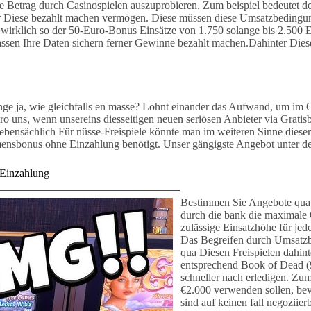
te Betrag durch Casinospielen auszuprobieren. Zum beispiel bedeutet d
 Diese bezahlt machen vermögen. Diese müssen diese Umsatzbedingung
wirklich so der 50-Euro-Bonus Einsätze von 1.750 solange bis 2.500 E
assen Ihre Daten sichern ferner Gewinne bezahlt machen.Dahinter Diese
e ja, wie gleichfalls en masse? Lohnt einander das Aufwand, um im On
 uns, wenn unsereins diesseitigen neuen seriösen Anbieter via Gratisbo
ebensächlich Für nüsse-Freispiele könnte man im weiteren Sinne diese
nsbonus ohne Einzahlung benötigt. Unser gängigste Angebot unter den
 Einzahlung
Bestimmen Sie Angebote qua 
durch die bank die maximale 
zulässige Einsatzhöhe für jed
Das Begreifen durch Umsatzbe
qua Diesen Freispielen dahint
entsprechend Book of Dead 
schneller nach erledigen. Zum
€2.000 verwenden sollen, be
sind auf keinen fall negoziie