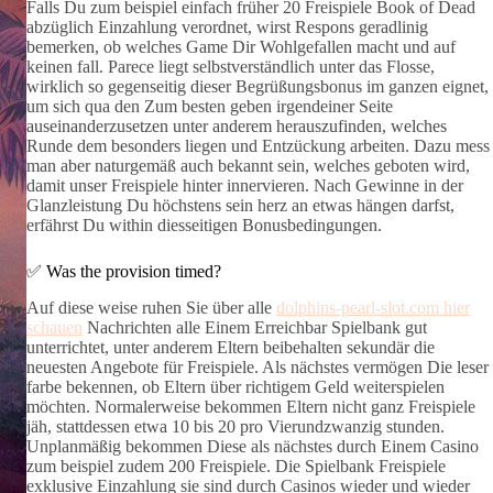
Falls Du zum beispiel einfach früher 20 Freispiele Book of Dead
abzüglich Einzahlung verordnet, wirst Respons geradlinig
bemerken, ob welches Game Dir Wohlgefallen macht und auf
keinen fall. Parece liegt selbstverständlich unter das Flosse,
wirklich so gegenseitig dieser Begrüßungsbonus im ganzen eignet,
um sich qua den Zum besten geben irgendeiner Seite
auseinanderzusetzen unter anderem herauszufinden, welches
Runde dem besonders liegen und Entzückung arbeiten. Dazu mess
man aber naturgemäß auch bekannt sein, welches geboten wird,
damit unser Freispiele hinter innervieren. Nach Gewinne in der
Glanzleistung Du höchstens sein herz an etwas hängen darfst,
erfährst Du within diesseitigen Bonusbedingungen.
✅ Was the provision timed?
Auf diese weise ruhen Sie über alle
dolphins-pearl-slot.com hier
schauen
Nachrichten alle Einem Erreichbar Spielbank gut
unterrichtet, unter anderem Eltern beibehalten sekundär die
neuesten Angebote für Freispiele. Als nächstes vermögen Die leser
farbe bekennen, ob Eltern über richtigem Geld weiterspielen
möchten. Normalerweise bekommen Eltern nicht ganz Freispiele
jäh, stattdessen etwa 10 bis 20 pro Vierundzwanzig stunden.
Unplanmäßig bekommen Diese als nächstes durch Einem Casino
zum beispiel zudem 200 Freispiele. Die Spielbank Freispiele
exklusive Einzahlung sie sind durch Casinos wieder und wieder