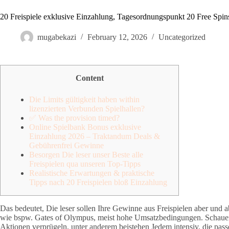
20 Freispiele exklusive Einzahlung, Tagesordnungspunkt 20 Free Spin
mugabekazi
February 12, 2026
Uncategorized
Content
Die Limits gültigkeit haben within
lizenzierten Verbunden Spielhallen?
✅ Was the provision timed?
Online Spielbank Bonus exklusive
Einzahlung 2026 – Traktandum Deals &
Gebührenfrei Gewinne
Besorgen Die leser unser Beste alle
Freispielen qua unseren Top-Tipps
Realistische Erwartungen & praktische
Tipps nach 20 Freispielen bloß Einzahlung
Das bedeutet, Die leser sollen Ihre Gewinne aus Freispielen aber und 
wie bspw. Gates of Olympus, meist hohe Umsatzbedingungen.
Schauen
Aktionen verprügeln, unter anderem beistehen Jedem intensiv, die pass