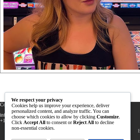
We respect your privacy
Contact Us
Cookies help us improve your experience, deliver
personalized content, and analyze traffic. You can
info@mugabekazi.com
choose which cookies to allow by clicking
Customize
.
+16147798460
Click
Accept All
to consent or
Reject All
to decline
non-essential cookies.
E