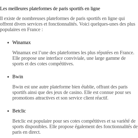
Les meilleures plateformes de paris sportifs en ligne
Il existe de nombreuses plateformes de paris sportifs en ligne qui
offrent divers services et fonctionnalités. Voici quelques-unes des plus
populaires en France :
Winamax
Winamax est l’une des plateformes les plus réputées en France.
Elle propose une interface conviviale, une large gamme de
sports et des cotes compétitives.
Bwin
Bwin est une autre plateforme bien établie, offrant des paris
sportifs ainsi que des jeux de casino. Elle est connue pour ses
promotions attractives et son service client réactif.
Betclic
Betclic est populaire pour ses cotes compétitives et sa variété de
sports disponibles. Elle propose également des fonctionnalités de
paris en direct.