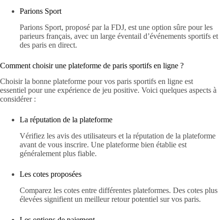
Parions Sport
Parions Sport, proposé par la FDJ, est une option sûre pour les
parieurs français, avec un large éventail d’événements sportifs et
des paris en direct.
Comment choisir une plateforme de paris sportifs en ligne ?
Choisir la bonne plateforme pour vos paris sportifs en ligne est
essentiel pour une expérience de jeu positive. Voici quelques aspects à
considérer :
La réputation de la plateforme
Vérifiez les avis des utilisateurs et la réputation de la plateforme
avant de vous inscrire. Une plateforme bien établie est
généralement plus fiable.
Les cotes proposées
Comparez les cotes entre différentes plateformes. Des cotes plus
élevées signifient un meilleur retour potentiel sur vos paris.
Les options de paiement