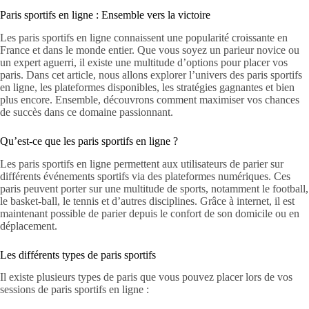
Paris sportifs en ligne : Ensemble vers la victoire
Les paris sportifs en ligne connaissent une popularité croissante en
France et dans le monde entier. Que vous soyez un parieur novice ou
un expert aguerri, il existe une multitude d’options pour placer vos
paris. Dans cet article, nous allons explorer l’univers des paris sportifs
en ligne, les plateformes disponibles, les stratégies gagnantes et bien
plus encore. Ensemble, découvrons comment maximiser vos chances
de succès dans ce domaine passionnant.
Qu’est-ce que les paris sportifs en ligne ?
Les paris sportifs en ligne permettent aux utilisateurs de parier sur
différents événements sportifs via des plateformes numériques. Ces
paris peuvent porter sur une multitude de sports, notamment le football,
le basket-ball, le tennis et d’autres disciplines. Grâce à internet, il est
maintenant possible de parier depuis le confort de son domicile ou en
déplacement.
Les différents types de paris sportifs
Il existe plusieurs types de paris que vous pouvez placer lors de vos
sessions de paris sportifs en ligne :