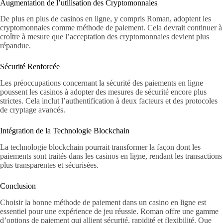
Augmentation de l’utilisation des Cryptomonnaies
De plus en plus de casinos en ligne, y compris Roman, adoptent les
cryptomonnaies comme méthode de paiement. Cela devrait continuer à
croître à mesure que l’acceptation des cryptomonnaies devient plus
répandue.
Sécurité Renforcée
Les préoccupations concernant la sécurité des paiements en ligne
poussent les casinos à adopter des mesures de sécurité encore plus
strictes. Cela inclut l’authentification à deux facteurs et des protocoles
de cryptage avancés.
Intégration de la Technologie Blockchain
La technologie blockchain pourrait transformer la façon dont les
paiements sont traités dans les casinos en ligne, rendant les transactions
plus transparentes et sécurisées.
Conclusion
Choisir la bonne méthode de paiement dans un casino en ligne est
essentiel pour une expérience de jeu réussie. Roman offre une gamme
d’options de paiement qui allient sécurité, rapidité et flexibilité. Que