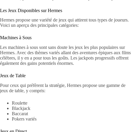
Les Jeux Disponibles sur Hermes
Hermes propose une variété de jeux qui attirent tous types de joueurs.
Voici un aperçu des principales catégories:
Machines à Sous
Les machines à sous sont sans doute les jeux les plus populaires sur
Hermes. Avec des thèmes variés allant des aventures épiques aux films
célèbres, il y en a pour tous les goûts. Les jackpots progressifs offrent
également des gains potentiels énormes.
Jeux de Table
Pour ceux qui préfèrent la stratégie, Hermes propose une gamme de
jeux de table, y compris:
Roulette
Blackjack
Baccarat
Pokers variés
Jeux en Direct