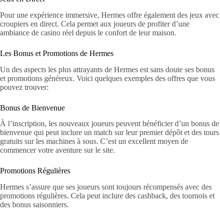
Pour une expérience immersive, Hermes offre également des jeux avec
croupiers en direct. Cela permet aux joueurs de profiter d’une
ambiance de casino réel depuis le confort de leur maison.
Les Bonus et Promotions de Hermes
Un des aspects les plus attrayants de Hermes est sans doute ses bonus
et promotions généreux. Voici quelques exemples des offres que vous
pouvez trouver:
Bonus de Bienvenue
À l’inscription, les nouveaux joueurs peuvent bénéficier d’un bonus de
bienvenue qui peut inclure un match sur leur premier dépôt et des tours
gratuits sur les machines à sous. C’est un excellent moyen de
commencer votre aventure sur le site.
Promotions Régulières
Hermes s’assure que ses joueurs sont toujours récompensés avec des
promotions régulières. Cela peut inclure des cashback, des tournois et
des bonus saisonniers.