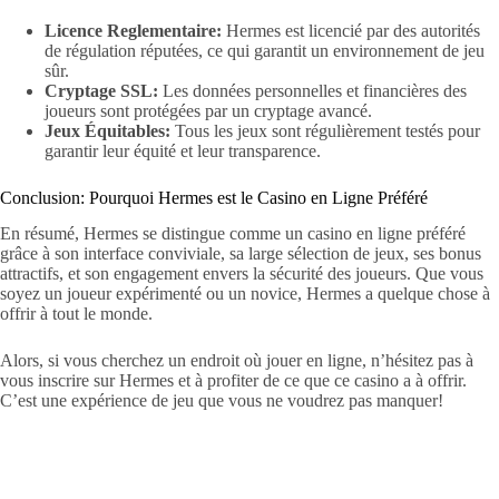
Licence Reglementaire:
Hermes est licencié par des autorités
de régulation réputées, ce qui garantit un environnement de jeu
sûr.
Cryptage SSL:
Les données personnelles et financières des
joueurs sont protégées par un cryptage avancé.
Jeux Équitables:
Tous les jeux sont régulièrement testés pour
garantir leur équité et leur transparence.
Conclusion: Pourquoi Hermes est le Casino en Ligne Préféré
En résumé, Hermes se distingue comme un casino en ligne préféré
grâce à son interface conviviale, sa large sélection de jeux, ses bonus
attractifs, et son engagement envers la sécurité des joueurs. Que vous
soyez un joueur expérimenté ou un novice, Hermes a quelque chose à
offrir à tout le monde.
Alors, si vous cherchez un endroit où jouer en ligne, n’hésitez pas à
vous inscrire sur Hermes et à profiter de ce que ce casino a à offrir.
C’est une expérience de jeu que vous ne voudrez pas manquer!