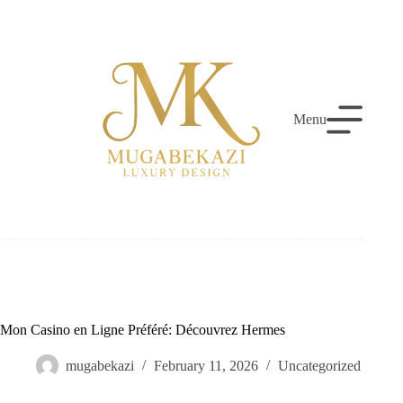
Skip
to
content
Menu
Mon Casino en Ligne Préféré: Découvrez Hermes
mugabekazi
February 11, 2026
Uncategorized