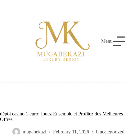
Skip
to
content
Menu
dépôt casino 1 euro: Jouez Ensemble et Profitez des Meilleures
Offres
mugabekazi
February 11, 2026
Uncategorized