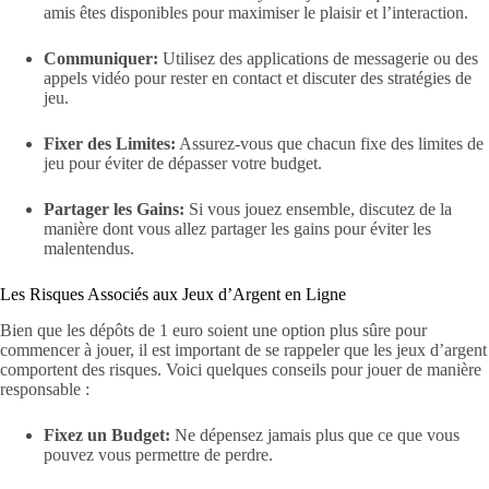
amis êtes disponibles pour maximiser le plaisir et l’interaction.
Communiquer:
Utilisez des applications de messagerie ou des
appels vidéo pour rester en contact et discuter des stratégies de
jeu.
Fixer des Limites:
Assurez-vous que chacun fixe des limites de
jeu pour éviter de dépasser votre budget.
Partager les Gains:
Si vous jouez ensemble, discutez de la
manière dont vous allez partager les gains pour éviter les
malentendus.
Les Risques Associés aux Jeux d’Argent en Ligne
Bien que les dépôts de 1 euro soient une option plus sûre pour
commencer à jouer, il est important de se rappeler que les jeux d’argent
comportent des risques. Voici quelques conseils pour jouer de manière
responsable :
Fixez un Budget:
Ne dépensez jamais plus que ce que vous
pouvez vous permettre de perdre.