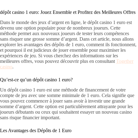
dépôt casino 1 euro: Jouez Ensemble et Profitez des Meilleures Offres
Dans le monde des jeux d’argent en ligne, le dépôt casino 1 euro est
devenu une option populaire pour de nombreux joueurs. Cette
méthode permet aux nouveaux joueurs de tester leurs compétences
sans risquer une grosse somme d’argent. Dans cet article, nous allons
explorer les avantages des dépôts de 1 euro, comment ils fonctionnent,
et pourquoi il est judicieux de jouer ensemble pour maximiser les
expériences de jeu. Si vous cherchez des informations sur les
meilleures offres, vous pouvez découvrir plus en consultant
Together
casino
.
Qu’est-ce qu’un dépôt casino 1 euro?
Un dépôt casino 1 euro est une méthode de financement de votre
compte de jeu avec une somme minimale de 1 euro. Cela signifie que
vous pouvez commencer à jouer sans avoir à investir une grande
somme d’argent. Cette option est particulièrement attrayante pour les
joueurs débutants ou ceux qui souhaitent essayer un nouveau casino
sans risque financier important.
Les Avantages des Dépôts de 1 Euro