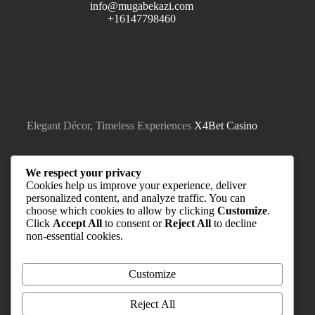
info@mugabekazi.com
+16147798460
Elegant Décor, Timeless Experiences
X4Bet Casino
We respect your privacy
Cookies help us improve your experience, deliver
personalized content, and analyze traffic. You can
choose which cookies to allow by clicking
Customize
.
Click
Accept All
to consent or
Reject All
to decline
non-essential cookies.
Quick Links
Home
About
Customize
Services
Portfolio
Reject All
Rentals