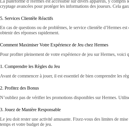
La plateforme d’Hermes est accessible sur divers appareils, y compris les
cryptage avancées pour protéger les informations des joueurs. Cela gara
5. Services Clientèle Réactifs
En cas de questions ou de problèmes, le service clientèle d’Hermes est 
obtenir des réponses rapidement.
Comment Maximiser Votre Expérience de Jeu chez Hermes
Pour profiter pleinement de votre expérience de jeu sur Hermes, voici q
1. Comprendre les Règles du Jeu
Avant de commencer à jouer, il est essentiel de bien comprendre les règ
2. Profitez des Bonus
N’oubliez pas de vérifier les promotions disponibles sur Hermes. Utilis
3. Jouez de Manière Responsable
Le jeu doit rester une activité amusante. Fixez-vous des limites de mise
temps et votre budget de jeu.