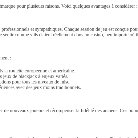
émarque pour plusieurs raisons. Voici quelques avantages à considérer :
rofessionnels et sympathiques. Chaque session de jeu est conçue pour r
e sentir comme s’ils étaient réellement dans un casino, peu importe où il
ment :
ris la roulette européenne et américaine.
 jeux de blackjack à enjeux variés.
options pour tous les niveaux de mise.
riences avec des jeux moins traditionnels.
er de nouveaux joueurs et récompenser la fidélité des anciens. Ces bonus