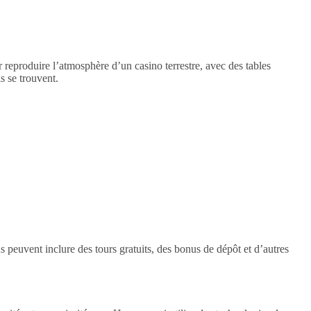
eproduire l’atmosphère d’un casino terrestre, avec des tables
s se trouvent.
 peuvent inclure des tours gratuits, des bonus de dépôt et d’autres