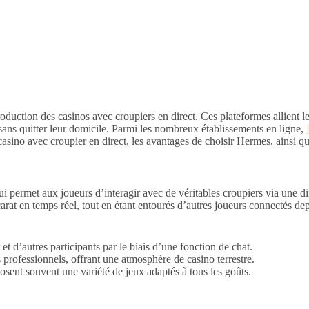
oduction des casinos avec croupiers en direct. Ces plateformes allient l
ans quitter leur domicile. Parmi les nombreux établissements en ligne,
 casino avec croupier en direct, les avantages de choisir Hermes, ainsi 
i permet aux joueurs d’interagir avec de véritables croupiers via une di
ccarat en temps réel, tout en étant entourés d’autres joueurs connectés d
t d’autres participants par le biais d’une fonction de chat.
professionnels, offrant une atmosphère de casino terrestre.
sent souvent une variété de jeux adaptés à tous les goûts.