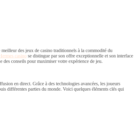
e meilleur des jeux de casino traditionnels à la commodité du
Hermes casino
se distingue par son offre exceptionnelle et son interface
que des conseils pour maximiser votre expérience de jeu.
ffusion en direct. Grâce à des technologies avancées, les joueurs
epuis différentes parties du monde. Voici quelques éléments clés qui