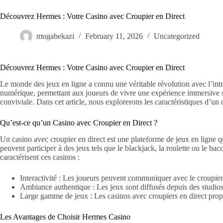
Découvrez Hermes : Votre Casino avec Croupier en Direct
mugabekazi
February 11, 2026
Uncategorized
Découvrez Hermes : Votre Casino avec Croupier en Direct
Le monde des jeux en ligne a connu une véritable révolution avec l’intr
numérique, permettant aux joueurs de vivre une expérience immersive s
conviviale. Dans cet article, nous explorerons les caractéristiques d’un
Qu’est-ce qu’un Casino avec Croupier en Direct ?
Un casino avec croupier en direct est une plateforme de jeux en ligne qu
peuvent participer à des jeux tels que le blackjack, la roulette ou le ba
caractérisent ces casinos :
Interactivité : Les joueurs peuvent communiquer avec le croupier e
Ambiance authentique : Les jeux sont diffusés depuis des studios 
Large gamme de jeux : Les casinos avec croupiers en direct propo
Les Avantages de Choisir Hermes Casino