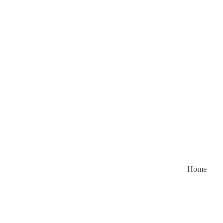
Skip
to
content
Home