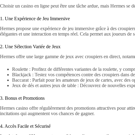
Choisir un casino en ligne peut être une tâche ardue, mais Hermes se d
1. Une Expérience de Jeu Immersive
Hermes propose une expérience de jeu immersive grâce à des croupiers p
élégantes et une interaction en temps réel. Cela permet aux joueurs de s
2. Une Sélection Variée de Jeux
Hermes offre une large gamme de jeux avec croupiers en direct, notam
Roulette : Profitez de différentes variantes de la roulette, y comp
Blackjack : Testez vos compétences contre des croupiers dans des
Baccarat : Parfait pour les amateurs de jeux de cartes, avec des 
Jeux de dés et autres jeux de table : Découvrez de nouvelles expé
3. Bonus et Promotions
Hermes casino offre régulièrement des promotions attractives pour attir
incitations qui augmentent vos chances de gagner.
4. Accès Facile et Sécurisé