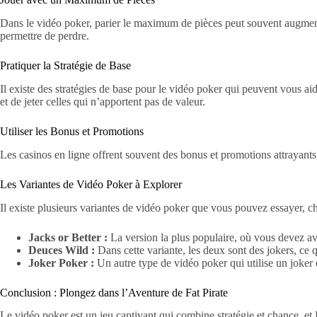
Dans le vidéo poker, parier le maximum de pièces peut souvent augmen
permettre de perdre.
Pratiquer la Stratégie de Base
Il existe des stratégies de base pour le vidéo poker qui peuvent vous ai
et de jeter celles qui n’apportent pas de valeur.
Utiliser les Bonus et Promotions
Les casinos en ligne offrent souvent des bonus et promotions attrayants
Les Variantes de Vidéo Poker à Explorer
Il existe plusieurs variantes de vidéo poker que vous pouvez essayer, ch
Jacks or Better :
La version la plus populaire, où vous devez av
Deuces Wild :
Dans cette variante, les deux sont des jokers, ce q
Joker Poker :
Un autre type de vidéo poker qui utilise un joker e
Conclusion : Plongez dans l’Aventure de Fat Pirate
Le vidéo poker est un jeu captivant qui combine stratégie et chance, et