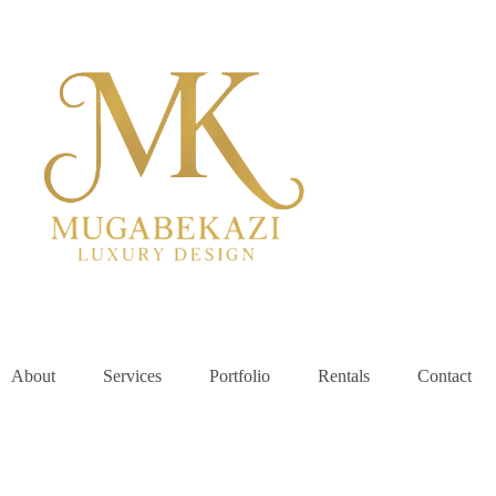
About
Services
Portfolio
Rentals
Contact