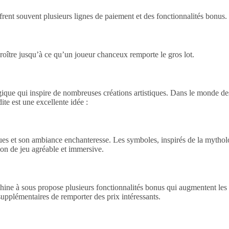
ent souvent plusieurs lignes de paiement et des fonctionnalités bonus.
croître jusqu’à ce qu’un joueur chanceux remporte le gros lot.
gique qui inspire de nombreuses créations artistiques. Dans le monde de
te est une excellente idée :
s et son ambiance enchanteresse. Les symboles, inspirés de la mytholog
ion de jeu agréable et immersive.
hine à sous propose plusieurs fonctionnalités bonus qui augmentent les c
supplémentaires de remporter des prix intéressants.