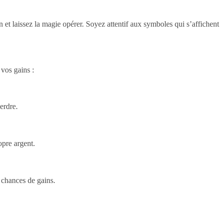
n et laissez la magie opérer. Soyez attentif aux symboles qui s’affichent
 vos gains :
erdre.
opre argent.
 chances de gains.