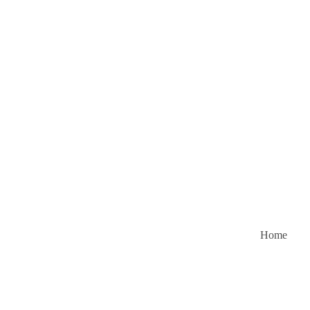
Skip
to
content
Home