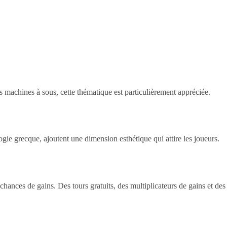
s machines à sous, cette thématique est particulièrement appréciée.
ie grecque, ajoutent une dimension esthétique qui attire les joueurs.
hances de gains. Des tours gratuits, des multiplicateurs de gains et des