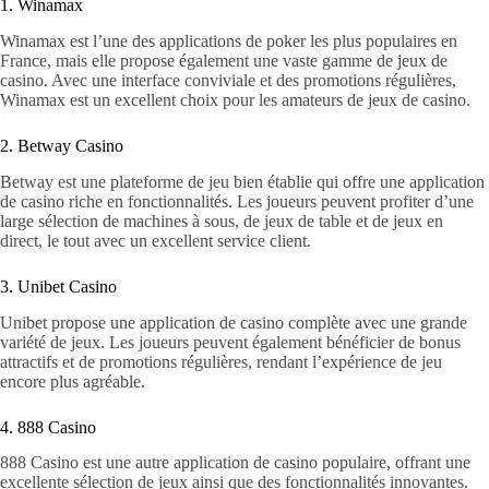
1. Winamax
Winamax est l’une des applications de poker les plus populaires en
France, mais elle propose également une vaste gamme de jeux de
casino. Avec une interface conviviale et des promotions régulières,
Winamax est un excellent choix pour les amateurs de jeux de casino.
2. Betway Casino
Betway est une plateforme de jeu bien établie qui offre une application
de casino riche en fonctionnalités. Les joueurs peuvent profiter d’une
large sélection de machines à sous, de jeux de table et de jeux en
direct, le tout avec un excellent service client.
3. Unibet Casino
Unibet propose une application de casino complète avec une grande
variété de jeux. Les joueurs peuvent également bénéficier de bonus
attractifs et de promotions régulières, rendant l’expérience de jeu
encore plus agréable.
4. 888 Casino
888 Casino est une autre application de casino populaire, offrant une
excellente sélection de jeux ainsi que des fonctionnalités innovantes.