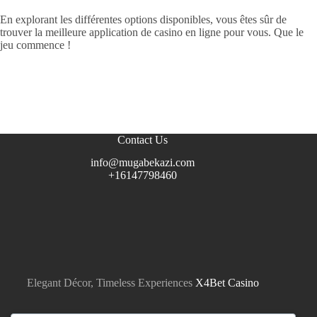
En explorant les différentes options disponibles, vous êtes sûr de
trouver la meilleure application de casino en ligne pour vous. Que le
jeu commence !
Contact Us
info@mugabekazi.com
+16147798460
Elegant Décor, Timeless Experiences
X4Bet Casino