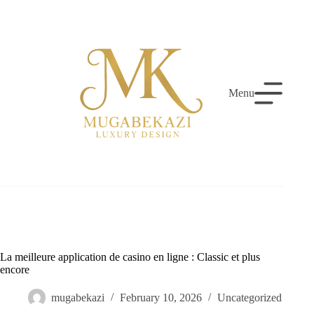
Skip
to
content
Menu
La meilleure application de casino en ligne : Classic et plus
encore
mugabekazi
February 10, 2026
Uncategorized