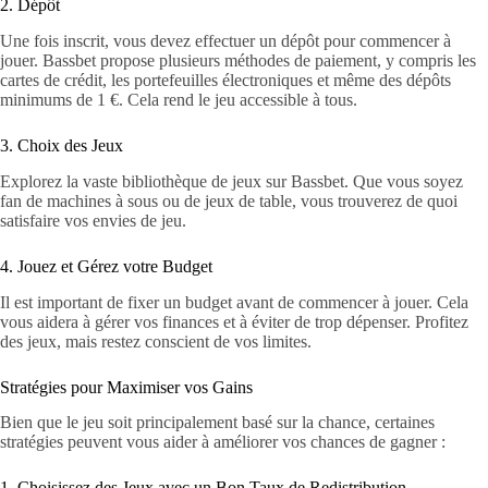
2. Dépôt
Une fois inscrit, vous devez effectuer un dépôt pour commencer à
jouer. Bassbet propose plusieurs méthodes de paiement, y compris les
cartes de crédit, les portefeuilles électroniques et même des dépôts
minimums de 1 €. Cela rend le jeu accessible à tous.
3. Choix des Jeux
Explorez la vaste bibliothèque de jeux sur Bassbet. Que vous soyez
fan de machines à sous ou de jeux de table, vous trouverez de quoi
satisfaire vos envies de jeu.
4. Jouez et Gérez votre Budget
Il est important de fixer un budget avant de commencer à jouer. Cela
vous aidera à gérer vos finances et à éviter de trop dépenser. Profitez
des jeux, mais restez conscient de vos limites.
Stratégies pour Maximiser vos Gains
Bien que le jeu soit principalement basé sur la chance, certaines
stratégies peuvent vous aider à améliorer vos chances de gagner :
1. Choisissez des Jeux avec un Bon Taux de Redistribution