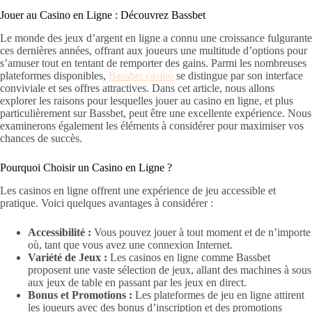
Jouer au Casino en Ligne : Découvrez Bassbet
Le monde des jeux d’argent en ligne a connu une croissance fulgurante
ces dernières années, offrant aux joueurs une multitude d’options pour
s’amuser tout en tentant de remporter des gains. Parmi les nombreuses
plateformes disponibles,
Bassbet casino
se distingue par son interface
conviviale et ses offres attractives. Dans cet article, nous allons
explorer les raisons pour lesquelles jouer au casino en ligne, et plus
particulièrement sur Bassbet, peut être une excellente expérience. Nous
examinerons également les éléments à considérer pour maximiser vos
chances de succès.
Pourquoi Choisir un Casino en Ligne ?
Les casinos en ligne offrent une expérience de jeu accessible et
pratique. Voici quelques avantages à considérer :
Accessibilité :
Vous pouvez jouer à tout moment et de n’importe
où, tant que vous avez une connexion Internet.
Variété de Jeux :
Les casinos en ligne comme Bassbet
proposent une vaste sélection de jeux, allant des machines à sous
aux jeux de table en passant par les jeux en direct.
Bonus et Promotions :
Les plateformes de jeu en ligne attirent
les joueurs avec des bonus d’inscription et des promotions