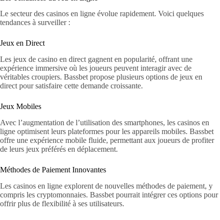
Le secteur des casinos en ligne évolue rapidement. Voici quelques
tendances à surveiller :
Jeux en Direct
Les jeux de casino en direct gagnent en popularité, offrant une
expérience immersive où les joueurs peuvent interagir avec de
véritables croupiers. Bassbet propose plusieurs options de jeux en
direct pour satisfaire cette demande croissante.
Jeux Mobiles
Avec l’augmentation de l’utilisation des smartphones, les casinos en
ligne optimisent leurs plateformes pour les appareils mobiles. Bassbet
offre une expérience mobile fluide, permettant aux joueurs de profiter
de leurs jeux préférés en déplacement.
Méthodes de Paiement Innovantes
Les casinos en ligne explorent de nouvelles méthodes de paiement, y
compris les cryptomonnaies. Bassbet pourrait intégrer ces options pour
offrir plus de flexibilité à ses utilisateurs.