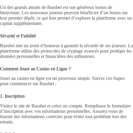
Un des grands attraits de Bassbet est son généreux bonus de
bienvenue. Les nouveaux joueurs peuvent bénéficier d’un bonus sur
leur premier dépôt, ce qui leur permet d’explorer la plateforme avec un
capital supplémentaire.
Sécurité et Fiabilité
Bassbet met un point d’honneur à garantir la sécurité de ses joueurs. La
plateforme utilise des protocoles de cryptage avancés pour protéger les
données personnelles et financières des utilisateurs.
Comment Jouer au Casino en Ligne ?
Jouer au casino en ligne est un processus simple. Suivez ces étapes
pour commencer sur Bassbet :
1. Inscription
Visitez le site de Bassbet et créez un compte. Remplissez le formulaire
d’inscription avec vos informations personnelles. Assurez-vous de
fournir des informations correctes pour éviter tout problème lors des
retraits.