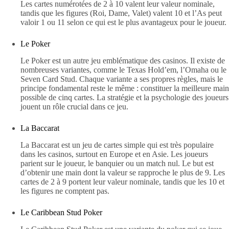
Les cartes numérotées de 2 à 10 valent leur valeur nominale,
tandis que les figures (Roi, Dame, Valet) valent 10 et l’As peut
valoir 1 ou 11 selon ce qui est le plus avantageux pour le joueur.
Le Poker
Le Poker est un autre jeu emblématique des casinos. Il existe de
nombreuses variantes, comme le Texas Hold’em, l’Omaha ou le
Seven Card Stud. Chaque variante a ses propres règles, mais le
principe fondamental reste le même : constituer la meilleure main
possible de cinq cartes. La stratégie et la psychologie des joueurs
jouent un rôle crucial dans ce jeu.
La Baccarat
La Baccarat est un jeu de cartes simple qui est très populaire
dans les casinos, surtout en Europe et en Asie. Les joueurs
parient sur le joueur, le banquier ou un match nul. Le but est
d’obtenir une main dont la valeur se rapproche le plus de 9. Les
cartes de 2 à 9 portent leur valeur nominale, tandis que les 10 et
les figures ne comptent pas.
Le Caribbean Stud Poker