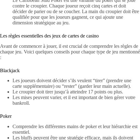
Le Caribbean Stud Poker est une variante du poker qui se joue
contre le croupier. Chaque joueur reçoit cinq cartes et doit
décider de parier ou de se coucher. La main du croupier doit être
qualifiée pour que les joueurs gagnent, ce qui ajoute une
dimension stratégique au jeu.
Les règles essentielles des jeux de cartes de casino
Avant de commencer à jouer, il est crucial de comprendre les règles de
chaque jeu. Voici quelques conseils pour chaque type de jeu mentionné
:
Blackjack
Les joueurs doivent décider s’ils veulent “tirer” (prendre une
carte supplémentaire) ou “rester” (garder leur main actuelle).
Le croupier doit tirer jusqu’à atteindre 17 points ou plus.
Les mises peuvent varier, et il est important de bien gérer votre
bankroll.
Poker
Comprendre les différentes mains de poker et leur hiérarchie est
essentiel.
Les bluffs peuvent être une stratégie efficace, mais ils doivent