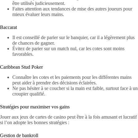
être utilisés judicieusement.
Faites attention aux tendances de mise des autres joueurs pour
mieux évaluer leurs mains.
Baccarat
Il est conseillé de parier sur le banquier, car il a légèrement plus
de chances de gagner.
Évitez de parier sur un match nul, car les cotes sont moins
favorables.
Caribbean Stud Poker
Connaître les cotes et les paiements pour les différentes mains
peut aider à prendre des décisions éclairées.
Ne pas hésiter à se coucher si la main est faible, surtout face à un
croupier qualifié.
Stratégies pour maximiser vos gains
Jouer aux jeux de cartes de casino peut être à la fois amusant et lucratif
si l’on adopte les bonnes stratégies :
Gestion de bankroll