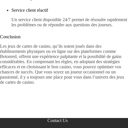
Service client réactif
Un service client disponible 24/7 permet de résoudre rapidement
les problèmes ou de répondre aux questions des joueurs.
Conclusion
Les jeux de cartes de casino, qu’ils soient joués dans des
établissements physiques ou en ligne sur des plateformes comme
Betonred, offrent une expérience palpitante et la possibilité de gains
considérables. En comprenant les règles, en adoptant des stratégies
efficaces et en choisissant le bon casino, vous pouvez optimiser vos
chances de succès. Que vous soyez un joueur occasionnel ou un
passionné, il y a toujours une place pour vous dans l’univers des jeux
de cartes de casino.
Contact Us