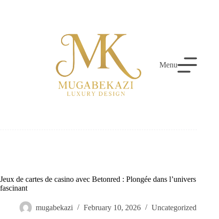
Skip
to
content
Menu
Jeux de cartes de casino avec Betonred : Plongée dans l’univers
fascinant
mugabekazi
February 10, 2026
Uncategorized