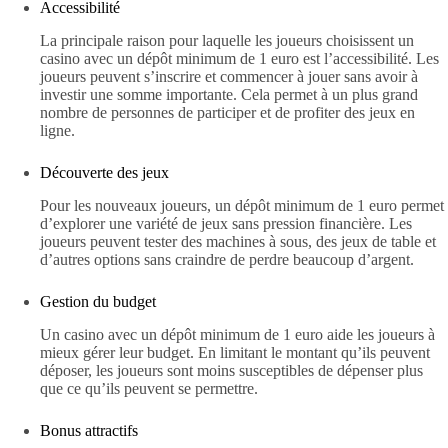
Accessibilité
La principale raison pour laquelle les joueurs choisissent un
casino avec un dépôt minimum de 1 euro est l’accessibilité. Les
joueurs peuvent s’inscrire et commencer à jouer sans avoir à
investir une somme importante. Cela permet à un plus grand
nombre de personnes de participer et de profiter des jeux en
ligne.
Découverte des jeux
Pour les nouveaux joueurs, un dépôt minimum de 1 euro permet
d’explorer une variété de jeux sans pression financière. Les
joueurs peuvent tester des machines à sous, des jeux de table et
d’autres options sans craindre de perdre beaucoup d’argent.
Gestion du budget
Un casino avec un dépôt minimum de 1 euro aide les joueurs à
mieux gérer leur budget. En limitant le montant qu’ils peuvent
déposer, les joueurs sont moins susceptibles de dépenser plus
que ce qu’ils peuvent se permettre.
Bonus attractifs