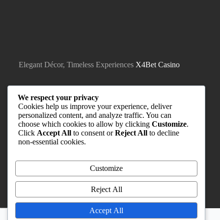
Elegant Décor, Timeless Experiences
X4Bet Casino
We respect your privacy
Cookies help us improve your experience, deliver
personalized content, and analyze traffic. You can
choose which cookies to allow by clicking
Customize
.
Click
Accept All
to consent or
Reject All
to decline
non-essential cookies.
Quick Links
Home
About
Customize
Services
Portfolio
Reject All
Rentals
Contact Us
Accept All
Copyright © 2026 - Mugabekazi Luxury Design