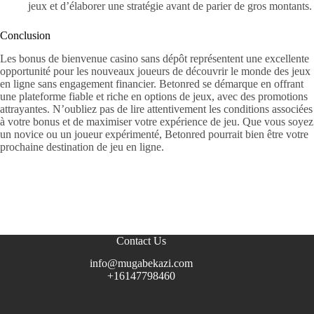
jeux et d’élaborer une stratégie avant de parier de gros montants.
Conclusion
Les bonus de bienvenue casino sans dépôt représentent une excellente
opportunité pour les nouveaux joueurs de découvrir le monde des jeux
en ligne sans engagement financier. Betonred se démarque en offrant
une plateforme fiable et riche en options de jeux, avec des promotions
attrayantes. N’oubliez pas de lire attentivement les conditions associées
à votre bonus et de maximiser votre expérience de jeu. Que vous soyez
un novice ou un joueur expérimenté, Betonred pourrait bien être votre
prochaine destination de jeu en ligne.
Contact Us
info@mugabekazi.com
+16147798460