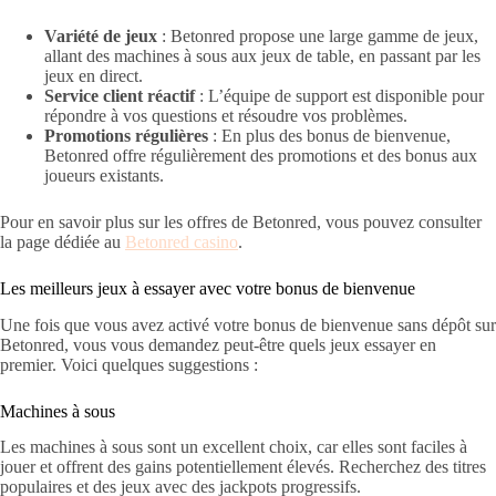
Variété de jeux
: Betonred propose une large gamme de jeux,
allant des machines à sous aux jeux de table, en passant par les
jeux en direct.
Service client réactif
: L’équipe de support est disponible pour
répondre à vos questions et résoudre vos problèmes.
Promotions régulières
: En plus des bonus de bienvenue,
Betonred offre régulièrement des promotions et des bonus aux
joueurs existants.
Pour en savoir plus sur les offres de Betonred, vous pouvez consulter
la page dédiée au
Betonred casino
.
Les meilleurs jeux à essayer avec votre bonus de bienvenue
Une fois que vous avez activé votre bonus de bienvenue sans dépôt sur
Betonred, vous vous demandez peut-être quels jeux essayer en
premier. Voici quelques suggestions :
Machines à sous
Les machines à sous sont un excellent choix, car elles sont faciles à
jouer et offrent des gains potentiellement élevés. Recherchez des titres
populaires et des jeux avec des jackpots progressifs.