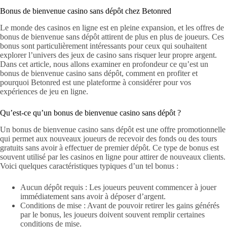
Bonus de bienvenue casino sans dépôt chez Betonred
Le monde des casinos en ligne est en pleine expansion, et les offres de
bonus de bienvenue sans dépôt attirent de plus en plus de joueurs. Ces
bonus sont particulièrement intéressants pour ceux qui souhaitent
explorer l’univers des jeux de casino sans risquer leur propre argent.
Dans cet article, nous allons examiner en profondeur ce qu’est un
bonus de bienvenue casino sans dépôt, comment en profiter et
pourquoi Betonred est une plateforme à considérer pour vos
expériences de jeu en ligne.
Qu’est-ce qu’un bonus de bienvenue casino sans dépôt ?
Un bonus de bienvenue casino sans dépôt est une offre promotionnelle
qui permet aux nouveaux joueurs de recevoir des fonds ou des tours
gratuits sans avoir à effectuer de premier dépôt. Ce type de bonus est
souvent utilisé par les casinos en ligne pour attirer de nouveaux clients.
Voici quelques caractéristiques typiques d’un tel bonus :
Aucun dépôt requis : Les joueurs peuvent commencer à jouer
immédiatement sans avoir à déposer d’argent.
Conditions de mise : Avant de pouvoir retirer les gains générés
par le bonus, les joueurs doivent souvent remplir certaines
conditions de mise.