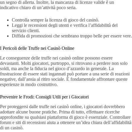
un segno di allerta. Inoltre, la mancanza di licenze valide è un
indicativo chiaro di un’attività poco seria.
Controlla sempre la licenza di gioco del casinò.
Leggi le recensioni degli utenti e verifica l’affidabilità del
servizio clienti.
Diffida di promozioni che sembrano troppo belle per essere vere.
I Pericoli delle Truffe nei Casinò Online
Le conseguenze delle truffe nei casinò online possono essere
devastanti. Molti giocatori, purtroppo, si ritrovano a perdere non solo
soldi, ma anche la fiducia nel gioco d’azzardo in generale. La
frustrazione di essere stati ingannati può portare a una serie di reazioni
negative, dall’ansia al ritiro sociale. È fondamentale affrontare queste
esperienze in modo costruttivo.
Prevenire le Frodi: Consigli Utili per i Giocatori
Per proteggersi dalle truffe nei casinò online, i giocatori dovrebbero
adottare alcune buone pratiche. Prima di tutto, effettuare ricerche
approfondite su qualsiasi piattaforma di gioco è essenziale. Controllare
forum e siti di recensioni aiuta a ottenere un’idea chiara dell’affidabilità
di un casinò.