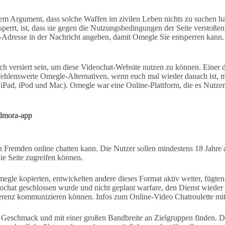
 dem Argument, dass solche Waffen im zivilen Leben nichts zu suchen 
rrt, ist, dass sie gegen die Nutzungsbedingungen der Seite verstoßen. W
e IP-Adresse in der Nachricht angeben, damit Omegle Sie entsperren ka
sch versiert sein, um diese Videochat-Website nutzen zu können. Einer d
ehlenswerte Omegle-Alternativen, wenn euch mal wieder danach ist, mit
iPad, iPod und Mac). Omegle war eine Online-Plattform, die es Nutzer
ilmora-app
 Fremden online chatten kann. Die Nutzer sollen mindestens 18 Jahre al
ie Seite zugreifen können.
egle kopierten, entwickelten andere dieses Format aktiv weiter, fügt
ochat geschlossen wurde und nicht geplant warfare, den Dienst wieder
ferenz kommunizieren können. Infos zum Online-Video Chatroulette mi
Geschmack und mit einer großen Bandbreite an Zielgruppen finden. Das 