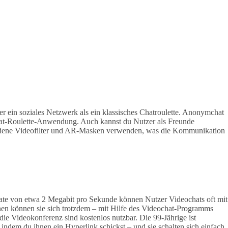
r ein soziales Netzwerk als ein klassisches Chatroulette. Anonymchat
e Chat-Roulette-Anwendung. Auch kannst du Nutzer als Freunde
chiedene Videofilter und AR-Masken verwenden, was die Kommunikation
n­rate von etwa 2 Megabit pro Sekunde können Nutzer Video­chats oft mit
gnen können sie sich trotzdem – mit Hilfe des Video­chat-Programms
e Video­konferenz sind kostenlos nutz­bar. Die 99-Jährige ist
indem du ihnen ein Hyperlink schickst – und sie schalten sich einfach