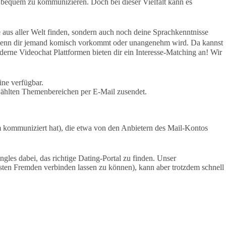
z bequem zu kommunizieren. Doch bei dieser Vielfalt kann es
 aus aller Welt finden, sondern auch noch deine Sprachkenntnisse
, wenn dir jemand komisch vorkommt oder unangenehm wird. Da kannst
rne Videochat Plattformen bieten dir ein Interesse-Matching an! Wir
ine verfügbar.
ählten Themenbereichen per E-Mail zusendet.
m kommuniziert hat), die etwa von den Anbietern des Mail-Kontos
gles dabei, das richtige Dating-Portal zu finden. Unser
sten Fremden verbinden lassen zu können), kann aber trotzdem schnell