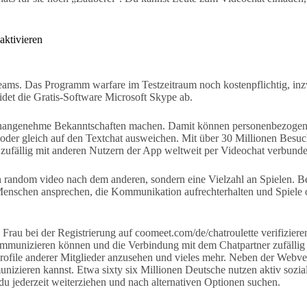
ktivieren
s. Das Programm warfare im Testzeitraum noch kostenpflichtig, inzwisc
det die Gratis-Software Microsoft Skype ab.
unangenehme Bekanntschaften machen. Damit können personenbezogene D
der gleich auf den Textchat ausweichen. Mit über 30 Millionen Besuc
n zufällig mit anderen Nutzern der App weltweit per Videochat verbund
in random video nach dem anderen, sondern eine Vielzahl an Spielen. B
re Menschen ansprechen, die Kommunikation aufrechterhalten und Spiel
rau bei der Registrierung auf coomeet.com/de/chatroulette verifiziere
kommunizieren können und die Verbindung mit dem Chatpartner zufälli
 Profile anderer Mitglieder anzusehen und vieles mehr. Neben der Web
unizieren kannst. Etwa sixty six Millionen Deutsche nutzen aktiv soz
u jederzeit weiterziehen und nach alternativen Optionen suchen.