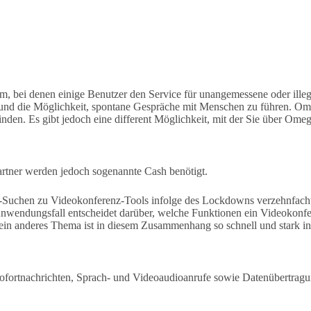
rm, bei denen einige Benutzer den Service für unangemessene oder ille
 und die Möglichkeit, spontane Gespräche mit Menschen zu führen. Omeg
finden. Es gibt jedoch eine different Möglichkeit, mit der Sie über Om
Partner werden jedoch sogenannte Cash benötigt.
e-Suchen zu Videokonferenz-Tools infolge des Lockdowns verzehnfach
wendungsfall entscheidet darüber, welche Funktionen ein Videokonfe
n anderes Thema ist in diesem Zusammenhang so schnell und stark in
fortnachrichten, Sprach- und Videoaudioanrufe sowie Datenübertragun