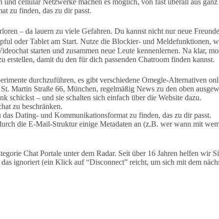
en und cellular Netzwerke machen es möglich, von fast überall aus gan
 zu finden, das zu dir passt.
loren – da lauern zu viele Gefahren. Du kannst nicht nur neue Freunde
pful oder Tablet am Start. Nutze die Blockier- und Meldefunktionen
deochat starten und zusammen neue Leute kennenlernen. Na klar, mode
u erstellen, damit du den für dich passenden Chatroom finden kannst.
perimente durchzuführen, es gibt verschiedene Omegle-Alternativen onl
 St. Martin Straße 66, München, regelmäßig News zu den oben ausgew
 schickst – und sie schalten sich einfach über die Website dazu.
ochat zu beschränken.
u das Dating- und Kommunikationsformat zu finden, das zu dir passt.
 durch die E-Mail-Struktur einige Metadaten an (z.B. wer wann mit we
orie Chat Portale unter dem Radar. Seit über 16 Jahren helfen wir Sin
s ignoriert (ein Klick auf “Disconnect” reicht, um sich mit dem näch