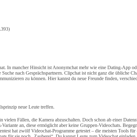
.393)
hat. In mancher Hinsicht ist Anonymchat mehr wie eine Dating-App ode
r die Suche nach Gesprächspartnern. Clipchat ist nicht ganz die üblich
t kommunizieren zu können. Hier kannst du neue Freunde finden, vers
prinzip neue Leute treffen.
es in vielen Fällen, die Kamera abzu­schalten. Doch schon ab einer Date
tis-Variante an, diese ermöglicht aber keine Gruppen-Video­chats. Bege
est hat zwölf Video­chat-Programme getestet – die meisten Tools für di
hats für sie noch „Zauberei“. Du kannst Leute zum Videochat einladen, 