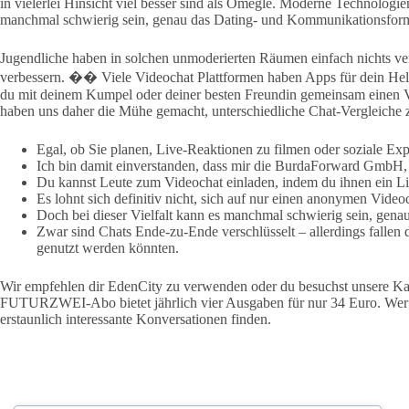
in vielerlei Hinsicht viel besser sind als Omegle. Moderne Technologi
manchmal schwierig sein, genau das Dating- und Kommunikationsformat
Jugendliche haben in solchen unmoderierten Räumen einfach nichts ver
verbessern. �� Viele Videochat Plattformen haben Apps für dein Hel
du mit deinem Kumpel oder deiner besten Freundin gemeinsam einen Vi
haben uns daher die Mühe gemacht, unterschiedliche Chat-Vergleiche z
Egal, ob Sie planen, Live-Reaktionen zu filmen oder soziale Ex
Ich bin damit einverstanden, dass mir die BurdaForward GmbH,
Du kannst Leute zum Videochat einladen, indem du ihnen ein Link
Es lohnt sich definitiv nicht, sich auf nur einen anonymen Vide
Doch bei dieser Vielfalt kann es manchmal schwierig sein, gena
Zwar sind Chats Ende-zu-Ende verschlüsselt – allerdings fallen
genutzt werden könnten.
Wir empfehlen dir EdenCity zu verwenden oder du besuchst unsere Kateg
FUTURZWEI-Abo bietet jährlich vier Ausgaben für nur 34 Euro. Wer da
erstaunlich interessante Konversationen finden.