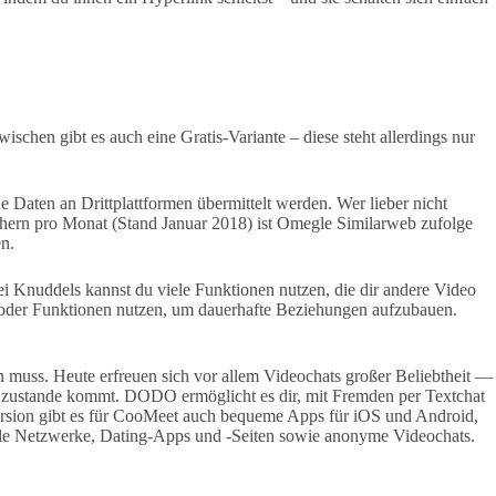
hen gibt es auch eine Gratis-Variante – diese steht allerdings nur
aten an Drittplattformen übermittelt werden. Wer lieber nicht
hern pro Monat (Stand Januar 2018) ist Omegle Similarweb zufolge
en.
ei Knuddels kannst du viele Funktionen nutzen, die dir andere Video
e oder Funktionen nutzen, um dauerhafte Beziehungen aufzubauen.
n muss. Heute erfreuen sich vor allem Videochats großer Beliebtheit —
g zustande kommt. DODO ermöglicht es dir, mit Fremden per Textchat
version gibt es für CooMeet auch bequeme Apps für iOS und Android,
iale Netzwerke, Dating-Apps und -Seiten sowie anonyme Videochats.