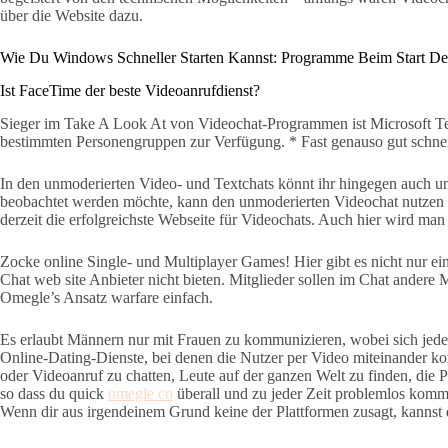
über die Website dazu.
Wie Du Windows Schneller Starten Kannst: Programme Beim Start Dea
Ist FaceTime der beste Videoanrufdienst?
Sieger im Take A Look At von Videochat-Programmen ist Microsoft Team
bestimmten Personengruppen zur Verfügung. * Fast genauso gut schnei
In den unmoderierten Video- und Textchats könnt ihr hingegen auch 
beobachtet werden möchte, kann den unmoderierten Videochat nutzen o
derzeit die erfolgreichste Webseite für Videochats. Auch hier wird ma
Zocke online Single- und Multiplayer Games! Hier gibt es nicht nur e
Chat web site Anbieter nicht bieten. Mitglieder sollen im Chat ande
Omegle’s Ansatz warfare einfach.
Es erlaubt Männern nur mit Frauen zu kommunizieren, wobei sich jede F
Online-Dating-Dienste, bei denen die Nutzer per Video miteinander 
oder Videoanruf zu chatten, Leute auf der ganzen Welt zu finden, die
so dass du quick
omegle co
überall und zu jeder Zeit problemlos komm
Wenn dir aus irgendeinem Grund keine der Plattformen zusagt, kannst d