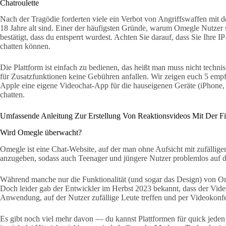
Chatroulette
Nach der Tragödie forderten viele ein Verbot von Angriffswaffen mit
18 Jahre alt sind. Einer der häufigsten Gründe, warum Omegle Nutzer spe
bestätigt, dass du entsperrt wurdest. Achten Sie darauf, dass Sie Ihr
chatten können.
Die Plattform ist einfach zu bedienen, das heißt man muss nicht techni
für Zusatzfunktionen keine Gebühren anfallen. Wir zeigen euch 5 empf
Apple eine eigene Videochat-App für die hauseigenen Geräte (iPhone, 
chatten.
Umfassende Anleitung Zur Erstellung Von Reaktionsvideos Mit Der F
Wird Omegle überwacht?
Omegle ist eine Chat-Website, auf der man ohne Aufsicht mit zufälligen
anzugeben, sodass auch Teenager und jüngere Nutzer problemlos auf d
Während manche nur die Funktionalität (und sogar das Design) von Om
Doch leider gab der Entwickler im Herbst 2023 bekannt, dass der Vide
Anwendung, auf der Nutzer zufällige Leute treffen und per Videokon
Es gibt noch viel mehr davon — du kannst Plattformen für quick jeden 