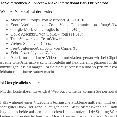
Top-alternativen Zu Meeff – Make International Pals Für Android
Welcher Videocall ist der beste?
Microsoft Groups. von Microsoft. 4,5 (10.701)
Zoom Workplace. von Zoom Video Communications. four,6 (14
Google Meet. von Google. four,5 (11.991)
GoTo Assembly. von GoTo. 4,four (11.519)
TeamViewer. von TeamViewer.
Webex Suite. von Cisco.
FreeConferenceCall.com. von CarrierX.
Zoho Assembly. von Zoho.
In der App kannst du kurze Videos herunterladen, genau wie bei Clipc
ist eine tolle Alternative zu Chatroulette mit flexibleren Optionen fü
hinzufügen, die du magst, um sie nicht zu verlieren und so jederzei
lebhafter und interessanter macht.
Ist Omegle allein sicher?
Mit der kostenlosen Live-Chat Web-App Omegle können Sie per Zufalls
Falls während eines Video­chats tech­nische Probleme auftreten, hilft 
sehr guter Bild- und Tonqualität genießen. Slack bietet zwar eine Gra
Skype, das beide auf dem heimischen Laptop nutzen. Die Stiftung Warent
begeistert von den tech­nischen Möglich­keiten – anfangs waren Video­c